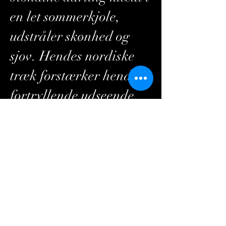
en let sommerkjole,
udstråler skønhed og
sjov. Hendes nordiske
træk forstærker hendes
fortryllende udseende,
mens hendes sensuelle
udtryk tilføjer en ekstra
dimension til hendes
charme.
Hun er yderst velskabt,
ekstrem smuk og super