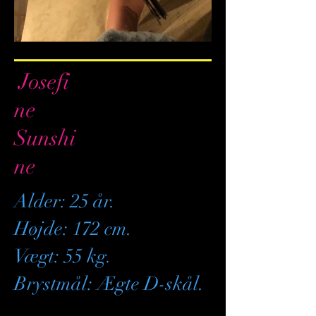
Josefi
ne
Sunshi
ne
Alder: 25 år.
Højde: 172 cm.
Vægt: 55 kg.
Brystmål: Ægte D-skål.