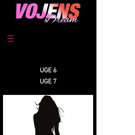
UGE 6
UGE 7